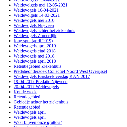
Weidevolgels mei 12-05-2021
Weidevogels 16-04-2021
Weidevolgels 14-03-2021
Weidevogels mei 2010
Weidevogels Nijeveen
Weidevogels achter het ziekenhuis
Weidevogels Zomerdijk
Jong spul (april 2019)
Weidevogels april 2019
Weidevogels eind 2018
Weidevogels mei 2018
Weidevogels april 2018
Retentiegebied Ziekenhuis
Predatieonderzoek Collectief Noord West Overijssel
Weidevogels Barsbeek verslag KAN 2017
19-04-2017 Predatie Nijeveen
20-04-2017 Weidevogels
Koude week
Retentiegebied
Gebiedje achter het ziekenhuis
Retentiegebied
Weidevogels april
Weidevogels april
Waar blijven onze grutto's?