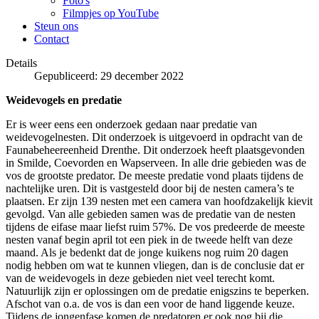
Foto's
Filmpjes op YouTube
Steun ons
Contact
Details
Gepubliceerd: 29 december 2022
Weidevogels en predatie
Er is weer eens een onderzoek gedaan naar predatie van
weidevogelnesten. Dit onderzoek is uitgevoerd in opdracht van de
Faunabeheereenheid Drenthe. Dit onderzoek heeft plaatsgevonden
in Smilde, Coevorden en Wapserveen. In alle drie gebieden was de
vos de grootste predator. De meeste predatie vond plaats tijdens de
nachtelijke uren. Dit is vastgesteld door bij de nesten camera’s te
plaatsen. Er zijn 139 nesten met een camera van hoofdzakelijk kievit
gevolgd. Van alle gebieden samen was de predatie van de nesten
tijdens de eifase maar liefst ruim 57%. De vos predeerde de meeste
nesten vanaf begin april tot een piek in de tweede helft van deze
maand. Als je bedenkt dat de jonge kuikens nog ruim 20 dagen
nodig hebben om wat te kunnen vliegen, dan is de conclusie dat er
van de weidevogels in deze gebieden niet veel terecht komt.
Natuurlijk zijn er oplossingen om de predatie enigszins te beperken.
Afschot van o.a. de vos is dan een voor de hand liggende keuze.
Tijdens de jongenfase komen de predatoren er ook nog bij die