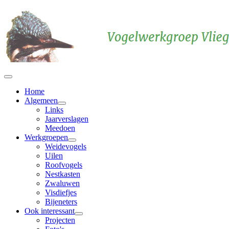
Home
Algemeen
Links
Jaarverslagen
Meedoen
Werkgroepen
Weidevogels
Uilen
Roofvogels
Nestkasten
Zwaluwen
Visdiefjes
Bijeneters
Ook interessant
Projecten