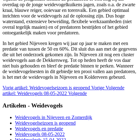
overdag op de jonge weidevogelkuikens jagen, zoals o.a. de zwarte
kraai, blauwe reiger, ooievaar en torenvalk. Een gebied optimaal
inrichten voor de weidevogels zal de oplossing zijn. Dus hoge
waterstand, extensieve beweiding, flexibele werkzaamheden (niet
overal tegelijk maaien) en of predatoren bestrijden of het gebied
ontoegankelijk maken voor predatoren.
In het gebied Nijeveen kregen wij jaar op jaar te maken met een
predatie van tussen de 50 en 60%. Dit sluit dus aan met de gegevens
die uit het onderzoek gekomen zijn. In Nijeveen zit nog een cluster
weidevogels aan de Dekkersweg. Tot op heden heeft de vos daar
niet huis gehouden en bleef de predatie binnen te perken. Wanneer
de weidevogelnesten in dit gebiedje ten prooi vallen aan predatoren,
is het met de weidevogels in Nijeveen en Kolderveen gebeurd.
Vorig artikel: Weidevogelseizoen is geopend
Vorige
Volgende
artikel: Weidevogels 08-05-2022
Volgende
Artikelen - Weidevogels
Weidevogels in Nijeveen en Zomerdijk
Weidevogelseizoen is geopend
Weidevogels en predatie
Weidevogels 08-05-2022
Weidevolgels 15-04-2022